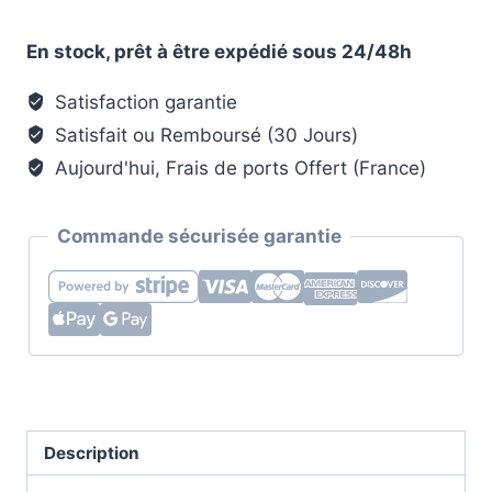
était :
est :
Crochet
94,40 €.
47,40 €.
Porte-
En stock, prêt à être expédié sous 24/48h
Manteau
Contemporain
Satisfaction garantie
Cerf
Satisfait ou Remboursé (30 Jours)
en
Aujourd'hui, Frais de ports Offert (France)
Bronze
Commande sécurisée garantie
Description