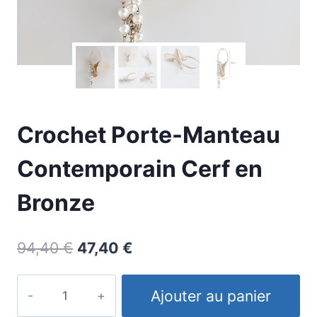
Crochet Porte-Manteau
Contemporain Cerf en
Bronze
Le
Le
94,40
€
47,40
€
prix
prix
quantité
initial
actuel
Ajouter au panier
de