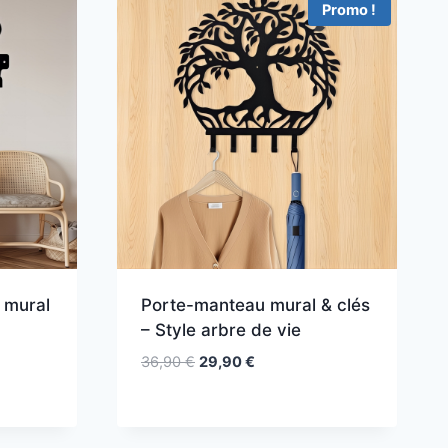
Promo !
 mural
Porte-manteau mural & clés
– Style arbre de vie
Le
Le
36,90
€
29,90
€
prix
prix
initial
actuel
était :
est :