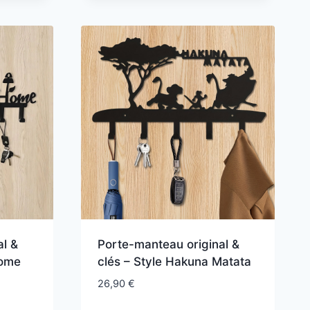
l &
Porte-manteau original &
Home
clés – Style Hakuna Matata
26,90
€