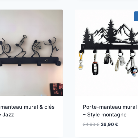
-manteau mural & clés
Porte-manteau mural 
e Jazz
– Style montagne
Le
Le
€
34,90
€
26,90
€
prix
prix