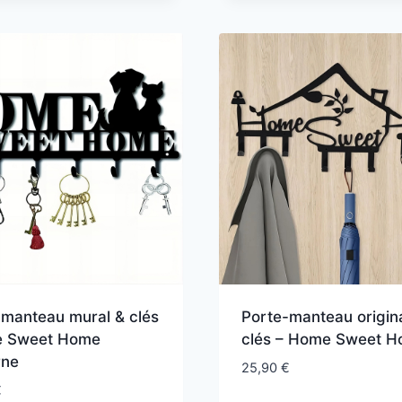
initial
actuel
était :
est :
34,90 €.
26,90 €.
-manteau mural & clés
Porte-manteau origina
le Sweet Home
clés – Home Sweet 
rne
25,90
€
€