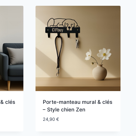
36,90 €.
29,90 €.
& clés
Porte-manteau mural & clés
– Style chien Zen
24,90
€