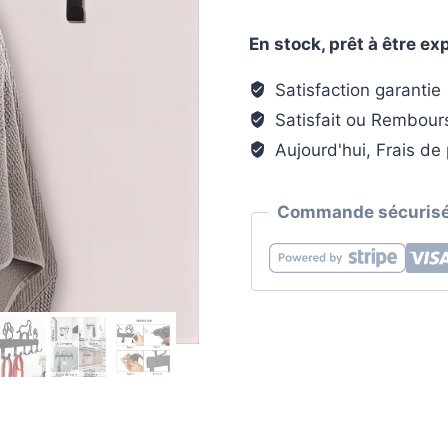
Porte-
manteau
En stock, prêt à être e
mural
&
Satisfaction garantie
clés
Satisfait ou Rembour
-
Aujourd'hui, Frais de 
Style
patte
Commande sécurisé
de
chien