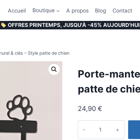
Accueil
Boutique
A propos
Blog
Contact
OFFRES PRINTEMPS, JUSQU'À -45% AUJOURD'HUI
ral & clés – Style patte de chien
Porte-mantea
patte de chi
24,90
€
quantité
de