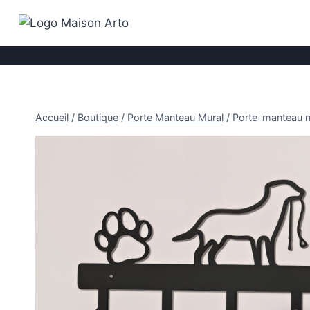
Aller
au
contenu
Accueil
/
Boutique
/
Porte Manteau Mural
/
Porte-manteau mu