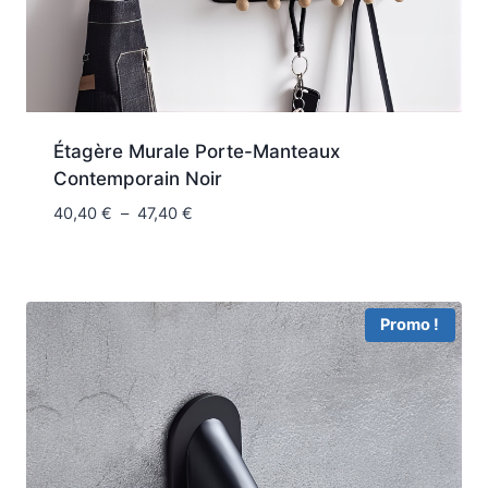
Étagère Murale Porte-Manteaux
Contemporain Noir
Plage
40,40
€
–
47,40
€
de
prix :
40,40 €
à
Promo !
47,40 €