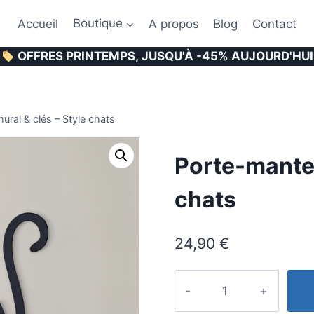
Accueil
Boutique
A propos
Blog
Contact
OFFRES PRINTEMPS, JUSQU'À -45% AUJOURD'HUI
ral & clés – Style chats
Porte-mantea
chats
24,90
€
quantité
de