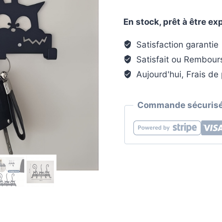
Porte-
manteau
En stock, prêt à être e
mural
&
Satisfaction garantie
clés
Satisfait ou Rembour
-
Aujourd'hui, Frais de 
Style
chats
Commande sécurisé