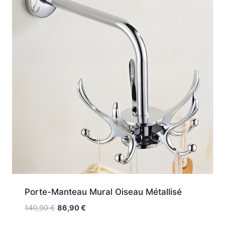
Porte-Manteau Mural Oiseau Métallisé
Le
Le
140,90
€
86,90
€
prix
prix