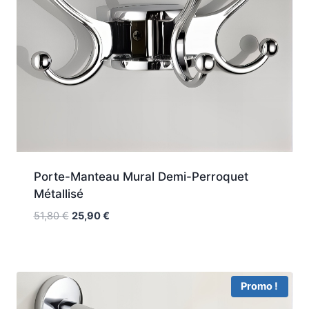
Porte-Manteau Mural Demi-Perroquet
Métallisé
Le
Le
51,80
€
25,90
€
prix
prix
initial
actuel
était :
est :
51,80 €.
25,90 €.
Promo !