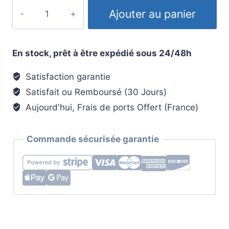
quantité
Ajouter au panier
de
Porte-
manteau
En stock, prêt à être expédié sous 24/48h
original
&
Satisfaction garantie
clés
Satisfait ou Remboursé (30 Jours)
-
Aujourd'hui, Frais de ports Offert (France)
Style
Hakuna
Commande sécurisée garantie
Matata