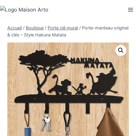
Aller
au
contenu
Accueil
/
Boutique
/
Porte clé mural
/
Porte-manteau original
& clés – Style Hakuna Matata