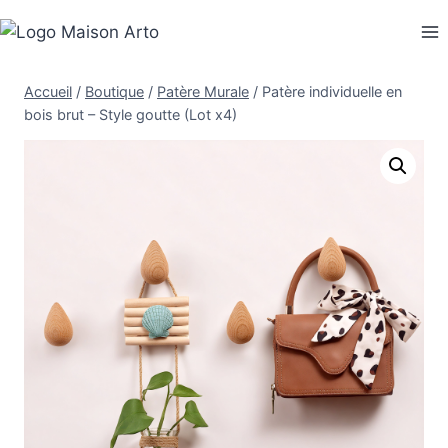
Aller
au
contenu
Accueil
/
Boutique
/
Patère Murale
/
Patère individuelle en
bois brut – Style goutte (Lot x4)