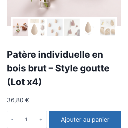
Patère individuelle en
bois brut – Style goutte
(Lot x4)
36,80
€
quantité
Ajouter au panier
de