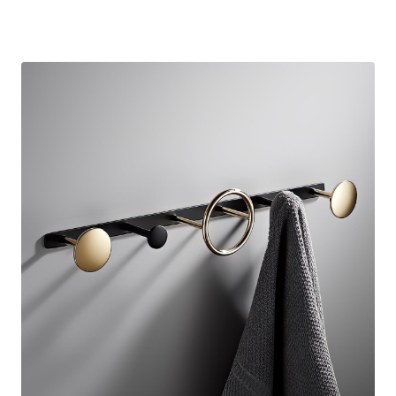
prix
prix
initial
actuel
était :
est :
38,90 €.
29,80 €.