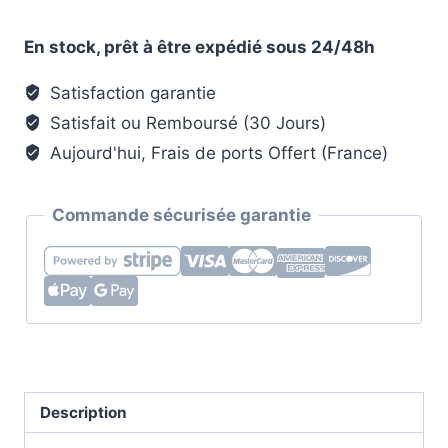
Patère
individuelle
En stock, prêt à être expédié sous 24/48h
en
bois
Satisfaction garantie
brut
Satisfait ou Remboursé (30 Jours)
-
Aujourd'hui, Frais de ports Offert (France)
Style
goutte
Commande sécurisée garantie
(Lot
x4)
Description