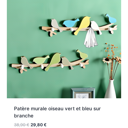
Patère murale oiseau vert et bleu sur
branche
Le
Le
38,90
€
29,80
€