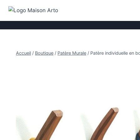
Aller
au
contenu
Accueil
/
Boutique
/
Patère Murale
/
Patère individuelle en bo