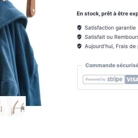
Patère
individuelle
En stock, prêt à être e
en
bois
Satisfaction garantie
-
Satisfait ou Rembour
Style
Aujourd'hui, Frais de 
directionnel
(Lot
Commande sécurisé
x4)