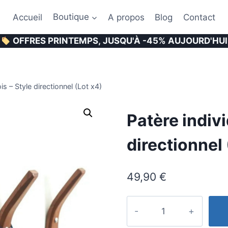
Accueil
Boutique
A propos
Blog
Contact
OFFRES PRINTEMPS, JUSQU'À -45% AUJOURD'HUI
is – Style directionnel (Lot x4)
Patère indivi
directionnel 
49,90
€
quantité
de