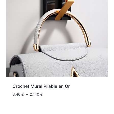
Crochet Mural Pliable en Or
Plage
3,40
€
–
27,40
€
de
prix :
3,40 €