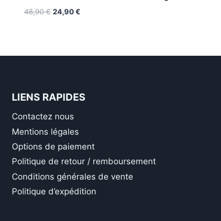
Le
Le
48,90
€
24,90
€
prix
prix
initial
actuel
était :
est :
48,90 €.
24,90 €.
LIENS RAPIDES
Contactez nous
Mentions légales
Options de paiement
Politique de retour / remboursement
Conditions générales de vente
Politique d’expédition