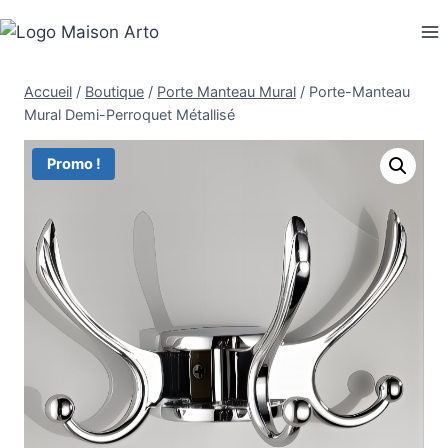
Aller
au
contenu
Accueil
/
Boutique
/
Porte Manteau Mural
/
Porte-Manteau
Mural Demi-Perroquet Métallisé
Promo !