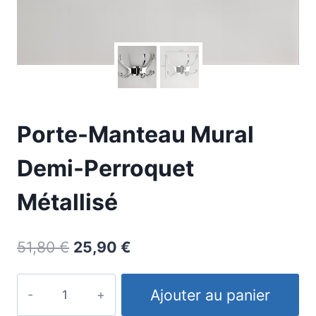
Porte-Manteau Mural
Demi-Perroquet
Métallisé
Le
Le
51,80
€
25,90
€
prix
prix
quantité
initial
actuel
Ajouter au panier
de